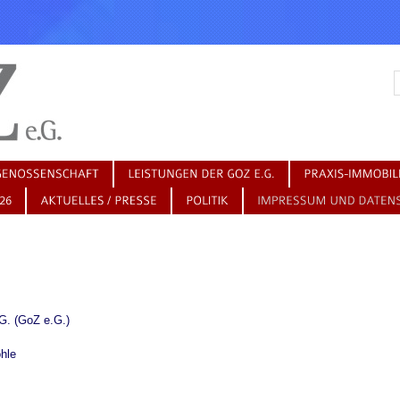
G. (GoZ e.G.)
hle